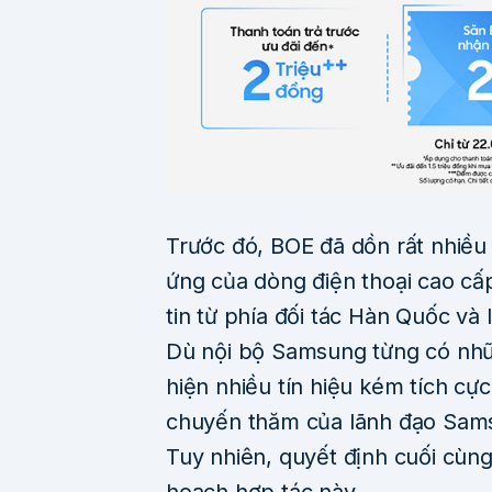
Trước đó, BOE đã dồn rất nhiều
ứng của dòng điện thoại cao cấ
tin từ phía đối tác Hàn Quốc và 
Dù nội bộ Samsung từng có nhữn
hiện nhiều tín hiệu kém tích cự
chuyến thăm của lãnh đạo Sams
Tuy nhiên, quyết định cuối cùn
hoạch hợp tác này.