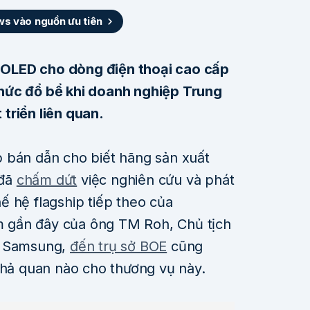
 vào nguồn ưu tiên
OLED cho dòng điện thoại cao cấp
hức đổ bể khi doanh nghiệp Trung
triển liên quan.
 bán dẫn cho biết hãng sản xuất
 đã
chấm dứt
việc nghiên cứu và phát
ế hệ flagship tiếp theo của
 gần đây của ông TM Roh, Chủ tịch
g Samsung,
đến trụ sở BOE
cũng
khả quan nào cho thương vụ này.