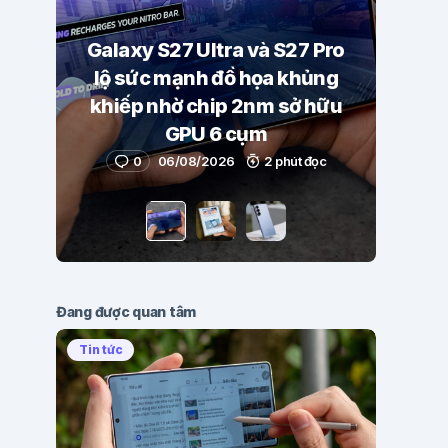
Galaxy S27 Ultra và S27 Pro
lộ sức mạnh đồ họa khủng
khiếp nhờ chip 2nm sở hữu
GPU 6 cụm
0
06/08/2026
2 phút đọc
Đang được quan tâm
Tin tức