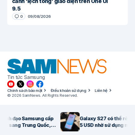
cảnh ‘lệch tông’ giao diện trên One UI
9.5
0
09/08/2026
Tin tức Samsung
Chính sách bảo mật
Điều khoản sử dụng
Liên hệ
© 2026 SamNews. All Rights Reserved.
nh đạo Samsung cấp
Galaxy S27 có thể rẻ hơn
c sang Trung Quốc,
5 USD nhờ sử dụng màn
m phán đưa màn hình
hình OLED của BOE