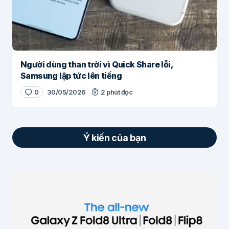
Người dùng than trời vì Quick Share lỗi,
Samsung lập tức lên tiếng
0
30/05/2026
2 phút đọc
Ý kiến của bạn
Email của bạn sẽ không được hiển thị công
khai.
Các trường bắt buộc được đánh dấu
*
Nội dung
*