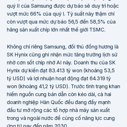
quý II của Samsung được dự báo sẽ duy trì hoặc
vượt mức 66% của quý I. Tỷ suất này thậm chí
còn vượt qua mức dự báo 56,5 đến 58,5% của
hãng sản xuất chíp lớn nhất thế giới TSMC.
Không chỉ riêng Samsung, đối thủ đồng hương là
SK Hynix cũng ghi nhận mức tăng trưởng lịch sử
nhờ cơn sốt chíp nhớ AI này. Doanh thu của SK
Hynix dự kiến đạt 83.413 tỷ won (khoảng 53,5
tỷ USD) và lợi nhuận hoạt động đạt 64.319 tỷ
won (khoảng 41,2 tỷ USD). Trước tình trạng khan
hiếm nguồn cung bán dẫn còn kéo dài, cả hai
doanh nghiệp Hàn Quốc đều đang đẩy mạnh
đầu tư mở rộng các tổ hợp nhà máy sản xuất
trong và ngoài nước để củng cố năng lực cung
ứng từ nay đến năm 2030.