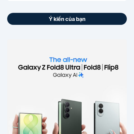
Ý kiến của bạn
Email của bạn sẽ không được hiển thị công
khai.
Các trường bắt buộc được đánh dấu
*
Nội dung
*
Tên của bạn
*