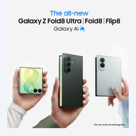
Email của bạn sẽ không được hiển thị công
khai.
Các trường bắt buộc được đánh dấu
*
Nội dung
*
Tên của bạn
*
Email
*