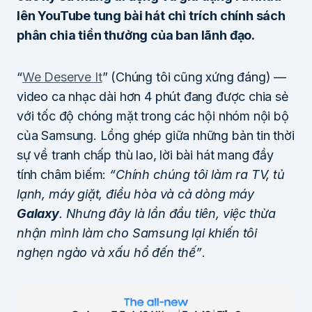
lên YouTube tung bài hát chỉ trích chính sách
phân chia tiền thưởng của ban lãnh đạo.
“
We Deserve It
” (Chúng tôi cũng xứng đáng) —
video ca nhạc dài hơn 4 phút đang được chia sẻ
với tốc độ chóng mặt trong các hội nhóm nội bộ
của Samsung. Lồng ghép giữa những bản tin thời
sự về tranh chấp thù lao, lời bài hát mang đầy
tính châm biếm:
“Chính chúng tôi làm ra TV, tủ
lạnh, máy giặt, điều hòa và cả dòng máy
Galaxy
. Nhưng đây là lần đầu tiên, việc thừa
nhận mình làm cho Samsung lại khiến tôi
nghẹn ngào và xấu hổ đến thế”
.