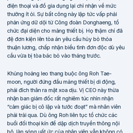
điện thoại và đồ gia dụng lại chỉ nhận về mức
thưởng ít ỏi. Sự bất công này lập tức vấp phải
phản ứng dữ dội từ Công đoàn Donghaeng, tổ
chức đại diện cho mảng thiết bị. Họ thậm chí đã
đệ đơn kiện lên tòa án yêu cầu hủy bỏ thỏa
thuận lương, chấp nhận biểu tình đơn độc dù yêu
cầu vừa bị tòa bác bỏ vào tháng trước.
Khủng hoảng leo thang buộc ông Roh Tae-
moon, người đứng đầu mảng thiết bị di động,
phải đích thân ra mặt xoa dịu. Vị CEO này thừa
nhận ban giám đốc rất nghiêm túc nhìn nhận
“cảm giác bị cô lập và tước đoạt” mà nhân viên
phải trải qua. Dù ông Roh liên tục tổ chức các
buổi đối thoại kín để dập dịch truyền thông nội
bộ, làn sóng uất ức của nhân viên vẫn không có