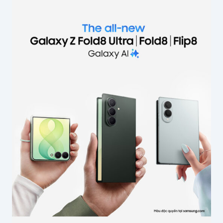
Email của bạn sẽ không được hiển thị công
khai.
Các trường bắt buộc được đánh dấu
*
Nội dung
*
Tên của bạn
*
Email
*