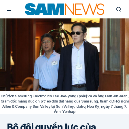
Chủ tịch Samsung Electronics Lee Jae-yong (phải) và và ông Han Jin-man,
Giám đốc mảng đúc chip theo đơn đặt hàng của Samsung, tham dự Hội nghị
Allen & Company Sun Valley tại Sun Valley, Idaho, Hoa Kỳ, ngày 7 tháng 7.
Ảnh: Yonhap
Bộ đôi quyền lực của