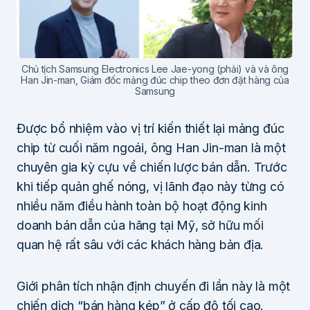
Chủ tịch Samsung Electronics Lee Jae-yong (phải) và và ông
Han Jin-man, Giám đốc mảng đúc chip theo đơn đặt hàng của
Samsung
Được bổ nhiệm vào vị trí kiến thiết lại mảng đúc
chip từ cuối năm ngoái, ông Han Jin-man là một
chuyên gia kỳ cựu về chiến lược bán dẫn. Trước
khi tiếp quản ghế nóng, vị lãnh đạo này từng có
nhiều năm điều hành toàn bộ hoạt động kinh
doanh bán dẫn của hãng tại Mỹ, sở hữu mối
quan hệ rất sâu với các khách hàng bản địa.
Giới phân tích nhận định chuyến đi lần này là một
chiến dịch “bán hàng kép” ở cấp độ tối cao.