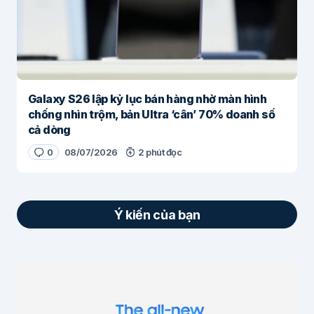
Galaxy S26 lập kỷ lục bán hàng nhờ màn hình
chống nhìn trộm, bản Ultra ‘cân’ 70% doanh số
cả dòng
0
08/07/2026
2 phút đọc
Ý kiến của bạn
Email của bạn sẽ không được hiển thị công
khai.
Các trường bắt buộc được đánh dấu
*