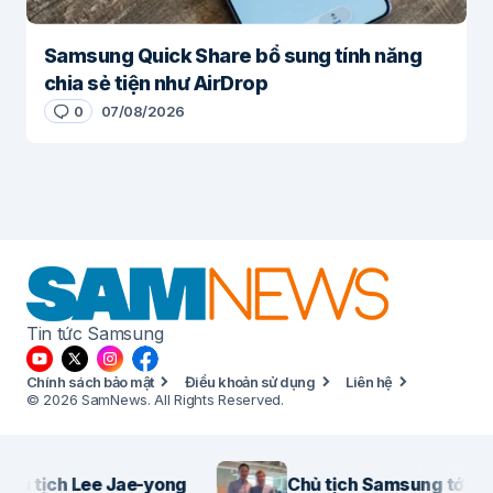
Samsung Quick Share bổ sung tính năng
chia sẻ tiện như AirDrop
0
07/08/2026
Tin tức Samsung
Chính sách bảo mật
Điều khoản sử dụng
Liên hệ
© 2026 SamNews. All Rights Reserved.
 tịch Lee Jae-yong
Chủ tịch Samsung tới