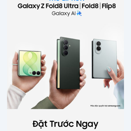
Nội dung
*
Tên của bạn
*
Email
*
Lưu thông tin cho lần bình luận sau