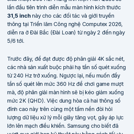
lần đầu tiên trình diễn mẫu màn hình kích thước
31,5 inch
này cho các đối tác và giới truyền
thông tại Triển lãm Công nghệ Computex 2026,
diễn ra ở Đài Bắc (Đài Loan) từ ngày 2 đến ngày
5/6 tới.
Trước đây, để đạt được độ phân giải 4K sắc nét,
các nhà sản xuất buộc phải hạ tần số quét xuống
từ 240 Hz trở xuống. Ngược lại, nếu muốn đẩy
tần số quét lên mức 360 Hz để chơi game mượt
mà, độ phân giải màn hình sẽ bị kéo giảm xuống
mức 2K (QHD). Việc dung hòa cả hai thông số
đỉnh cao này trên cùng một tấm nền đòi hỏi
lượng dữ liệu xử lý mỗi giây tăng vọt, gây áp lực
lớn lên mạch điều khiển. Samsung cho biết đã