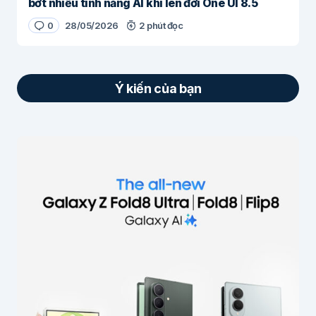
bớt nhiều tính năng AI khi lên đời One UI 8.5
0
28/05/2026
2 phút đọc
Ý kiến của bạn
Email của bạn sẽ không được hiển thị công
khai.
Các trường bắt buộc được đánh dấu
*
Nội dung
*