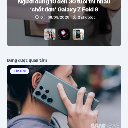
Người dùng 10 đến 30 tuổi thi nhau
‘chốt đơn’ Galaxy Z Fold 8
0
08/08/2026
2 phút đọc
Đang được quan tâm
Tin tức