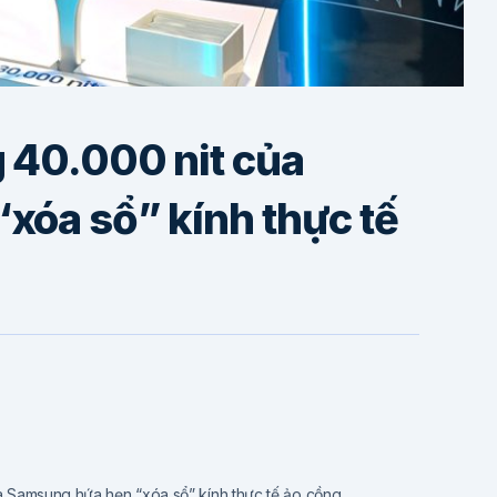
 40.000 nit của
xóa sổ” kính thực tế
a Samsung hứa hẹn “xóa sổ” kính thực tế ảo cồng