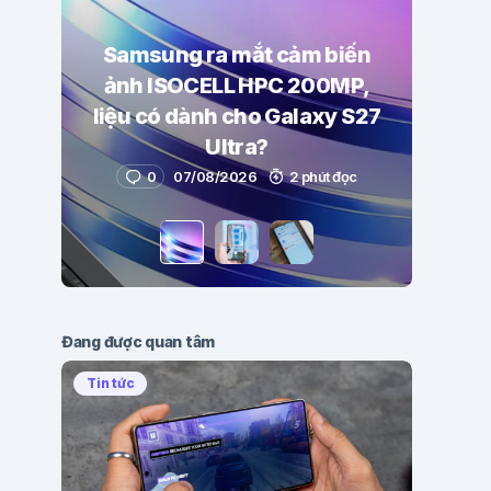
Samsung ra mắt cảm biến
ảnh ISOCELL HPC 200MP,
liệu có dành cho Galaxy S27
Ultra?
0
07/08/2026
2 phút đọc
Đang được quan tâm
Tin tức