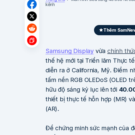
kềnh
Thêm SamNews
Samsung Display
vừa
chính thứ
thế hệ mới tại Triển lãm Thực 
diễn ra ở California, Mỹ. Điểm 
tấm nền RGB OLEDoS (OLED trên 
hữu độ sáng kỷ lục lên tới
40.00
thiết bị thực tế hỗn hợp (MR) v
(AR).
Để chứng minh sức mạnh của độ