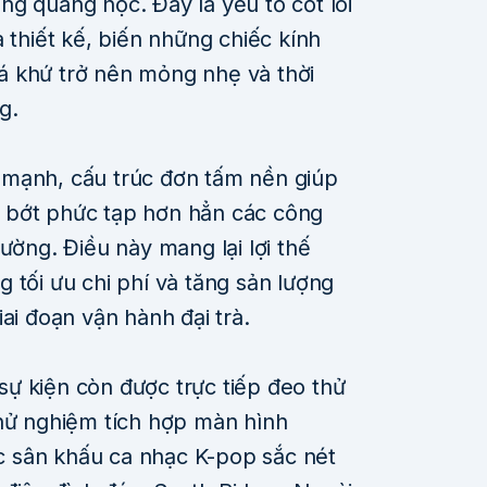
g quang học. Đây là yếu tố cốt lõi
 thiết kế, biến những chiếc kính
á khứ trở nên mỏng nhẹ và thời
g.
 mạnh, cấu trúc đơn tấm nền giúp
 bớt phức tạp hơn hẳn các công
ường. Điều này mang lại lợi thế
 tối ưu chi phí và tăng sản lượng
ai đoạn vận hành đại trà.
ự kiện còn được trực tiếp đeo thử
thử nghiệm tích hợp màn hình
 sân khấu ca nhạc K-pop sắc nét