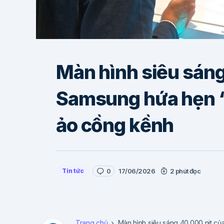
Màn hình siêu sáng
Samsung hứa hẹn “
ảo cồng kềnh
Tin tức
0
17/06/2026
2 phút đọc
Trang chủ
Màn hình siêu sáng 40.000 nit củ