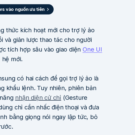
 vào nguồn ưu tiên
 thức kích hoạt mới cho trợ lý ảo
 và giản lược thao tác cho người
ợc tích hợp sâu vào giao diện
One UI
 hệ mới.
msung có hai cách để gọi trợ lý ảo là
g khẩu lệnh. Tuy nhiên, phiên bản
 năng
nhận diện cử chỉ
(Gesture
dùng chỉ cần nhấc điện thoại và đưa
ệnh bằng giọng nói ngay lập tức, bỏ
rước.