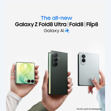
Email của bạn sẽ không được hiển thị công
khai.
Các trường bắt buộc được đánh dấu
*
Nội dung
*
Tên của bạn
*
Email
*