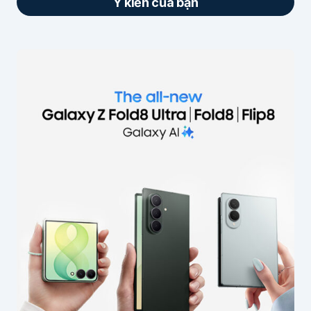
Ý kiến của bạn
Email của bạn sẽ không được hiển thị công
khai.
Các trường bắt buộc được đánh dấu
*
Nội dung
*
Tên của bạn
*