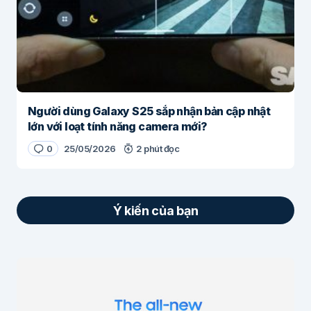
Người dùng Galaxy S25 sắp nhận bản cập nhật
lớn với loạt tính năng camera mới?
0
25/05/2026
2 phút đọc
Ý kiến của bạn
Email của bạn sẽ không được hiển thị công
khai.
Các trường bắt buộc được đánh dấu
*