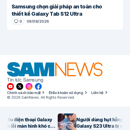
Samsung chọn giải pháp an toàn cho
thiết kế Galaxy Tab S12 Ultra
0
09/08/2026
Tin tức Samsung
Chính sách bảo mật
Điều khoản sử dụng
Liên hệ
© 2026 SamNews. All Rights Reserved.
iều điện thoại Galaxy
Người dùng hụt hẫng vì
h lỗi màn hình khó chịu
Galaxy S23 Ultra bị cắt