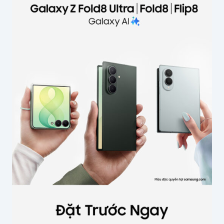
Nội dung
*
Tên của bạn
*
Email
*
Lưu thông tin cho lần bình luận sau