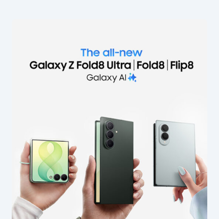
Email của bạn sẽ không được hiển thị công
khai.
Các trường bắt buộc được đánh dấu
*
Nội dung
*
Tên của bạn
*
Email
*