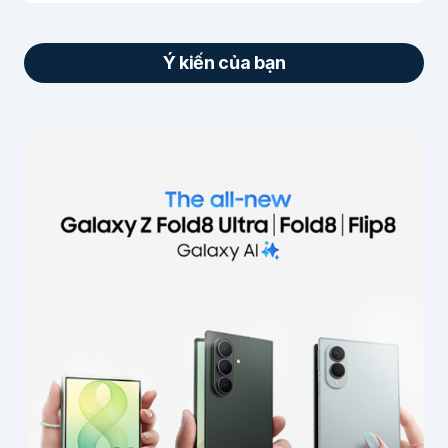
Ý kiến của bạn
Email của bạn sẽ không được hiển thị công
khai.
Các trường bắt buộc được đánh dấu
*
Nội dung
*
Tên của bạn
*