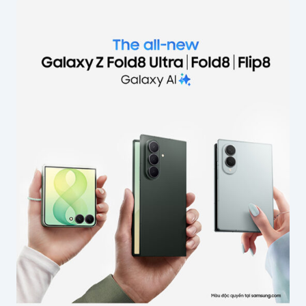
Email của bạn sẽ không được hiển thị công
khai.
Các trường bắt buộc được đánh dấu
*
Nội dung
*
Tên của bạn
*
Email
*