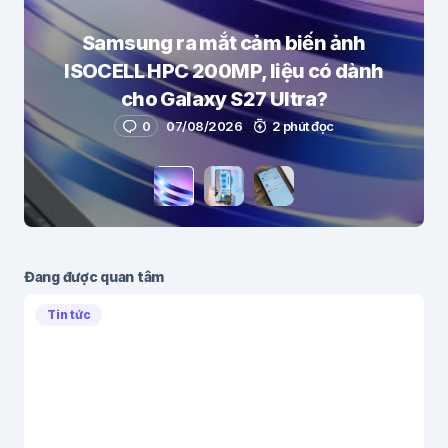
Samsung ra mắt cảm biến ảnh
ISOCELL HPC 200MP, liệu có dành
cho Galaxy S27 Ultra?
0
07/08/2026
2 phút đọc
Đang được quan tâm
Tin tức