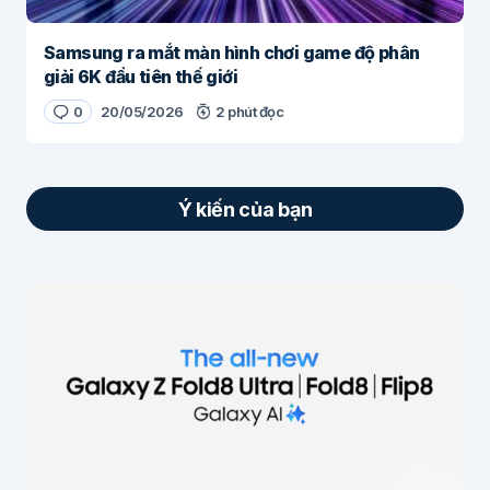
Samsung ra mắt màn hình chơi game độ phân
giải 6K đầu tiên thế giới
0
20/05/2026
2 phút đọc
Ý kiến của bạn
Email của bạn sẽ không được hiển thị công
khai.
Các trường bắt buộc được đánh dấu
*
Nội dung
*