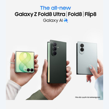
khai.
Các trường bắt buộc được đánh dấu
*
Nội dung
*
Tên của bạn
*
Email
*