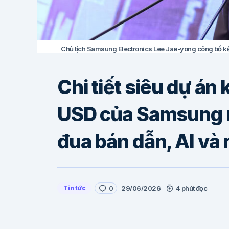
Chủ tịch Samsung Electronics Lee Jae-yong công bố kế h
Chi tiết siêu dự án 
USD của Samsung n
đua bán dẫn, AI và 
Tin tức
0
29/06/2026
4 phút đọc