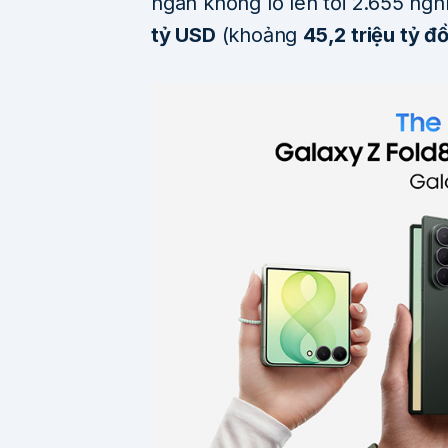
ngân khổng lồ lên tới 2.655 ng
tỷ USD
(khoảng
45,2 triệu tỷ đ