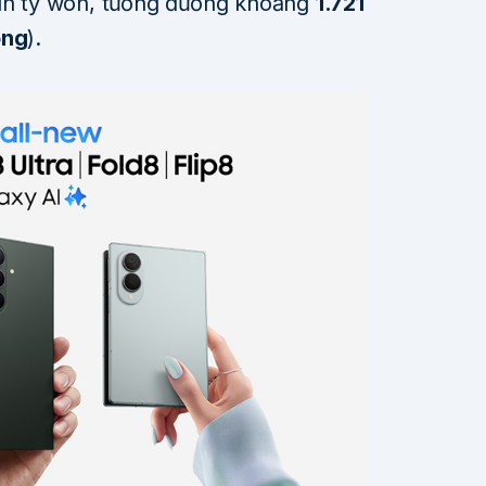
hìn tỷ won, tương đương khoảng
1.721
ồng
).