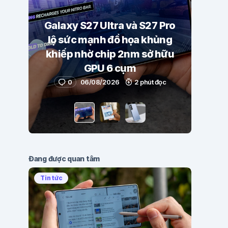
Galaxy S27 Ultra và S27 Pro
lộ sức mạnh đồ họa khủng
khiếp nhờ chip 2nm sở hữu
GPU 6 cụm
0
06/08/2026
2 phút đọc
Đang được quan tâm
Tin tức