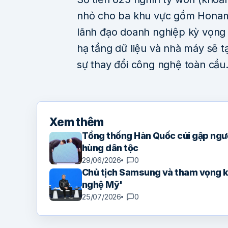
nhỏ cho ba khu vực gồm Hona
lãnh đạo doanh nghiệp kỳ vọng 
hạ tầng dữ liệu và nhà máy sẽ tạ
sự thay đổi công nghệ toàn cầu
Xem thêm
Tổng thống Hàn Quốc cúi gập ngườ
hùng dân tộc
29/06/2026
0
Chủ tịch Samsung và tham vọng k
nghệ Mỹ'
25/07/2026
0