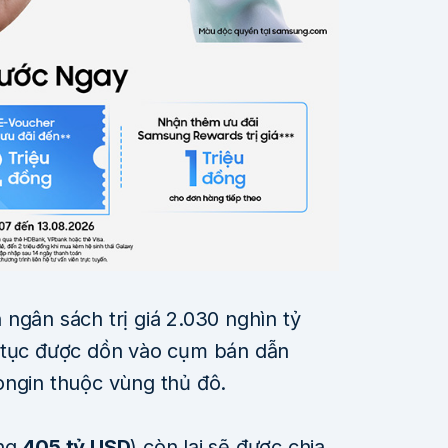
ngân sách trị giá 2.030 nghìn tỷ
p tục được dồn vào cụm bán dẫn
ongin thuộc vùng thủ đô.
ảng
405 tỷ USD
) còn lại sẽ được chia