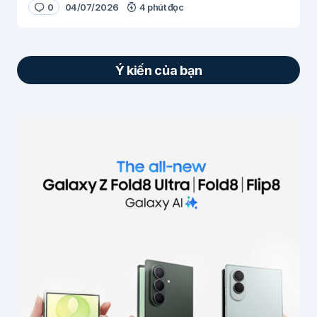
0
04/07/2026
4 phút đọc
Ý kiến của bạn
Email của bạn sẽ không được hiển thị công
khai.
Các trường bắt buộc được đánh dấu
*
Nội dung
*