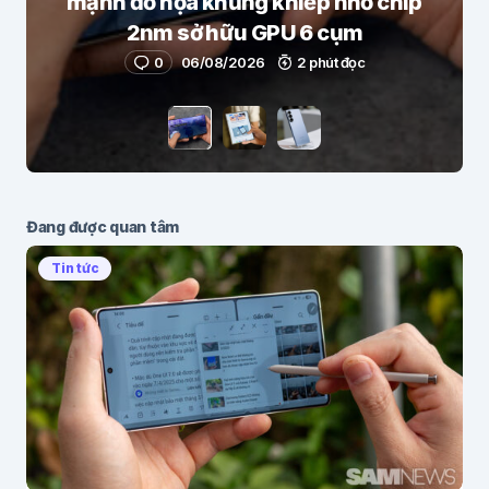
mạnh đồ họa khủng khiếp nhờ chip
2nm sở hữu GPU 6 cụm
0
06/08/2026
2 phút đọc
Đang được quan tâm
Tin tức