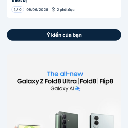
thiết bị
0
09/06/2026
2 phút đọc
Ý kiến của bạn
Email của bạn sẽ không được hiển thị công
khai.
Các trường bắt buộc được đánh dấu
*
Nội dung
*