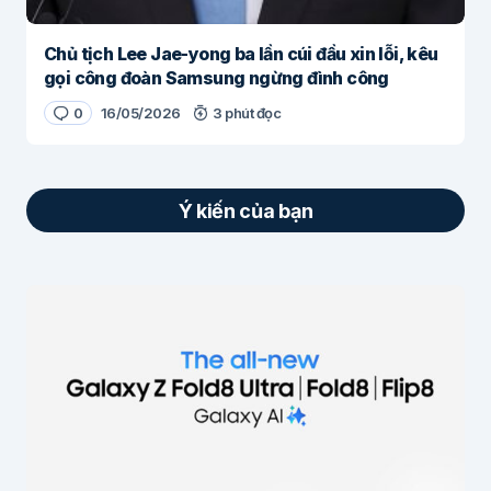
Chủ tịch Lee Jae-yong ba lần cúi đầu xin lỗi, kêu
gọi công đoàn Samsung ngừng đình công
0
16/05/2026
3 phút đọc
Ý kiến của bạn
Email của bạn sẽ không được hiển thị công
khai.
Các trường bắt buộc được đánh dấu
*
Nội dung
*