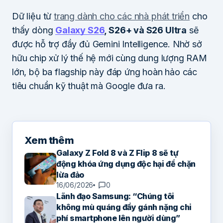
Dữ liệu từ
trang dành cho các nhà phát triển
cho
thấy dòng
Galaxy S26
, S26+ và S26 Ultra
sẽ
được hỗ trợ đầy đủ Gemini Intelligence. Nhờ sở
hữu chip xử lý thế hệ mới cùng dung lượng RAM
lớn, bộ ba flagship này đáp ứng hoàn hảo các
tiêu chuẩn kỹ thuật mà Google đưa ra.
Xem thêm
Galaxy Z Fold 8 và Z Flip 8 sẽ tự
động khóa ứng dụng độc hại để chặn
lừa đảo
16/06/2026
0
Lãnh đạo Samsung: “Chúng tôi
không mù quáng đẩy gánh nặng chi
phí smartphone lên người dùng”