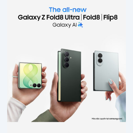
khai.
Các trường bắt buộc được đánh dấu
*
Nội dung
*
Tên của bạn
*
Email
*