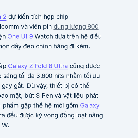
a 2
dự kiến tích hợp chip
lcomm và viên pin
dung lượng 800
iện
One UI 9
Watch dựa trên hệ điều
họn dây đeo chính hãng đi kèm.
gập
Galaxy Z Fold 8 Ultra
cũng được
 sáng tối đa 3.600 nits nhằm tối ưu
gay gắt. Dù vậy, thiết bị có thể
ảo mật, bút S Pen và vật liệu phát
ản phẩm gập thế hệ mới gồm
Galaxy
ltra đều được kỳ vọng đồng loạt nâng
 W.