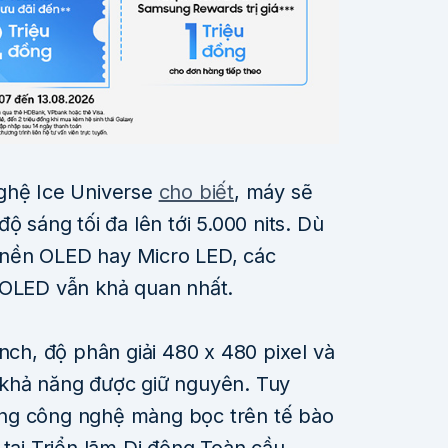
nghệ Ice Universe
cho biết
, máy sẽ
ộ sáng tối đa lên tới 5.000 nits. Dù
nền OLED hay Micro LED, các
 OLED vẫn khả quan nhất.
inch, độ phân giải 480 x 480 pixel và
 khả năng được giữ nguyên. Tuy
ng công nghệ màng bọc trên tế bào
 tại Triển lãm Di động Toàn cầu