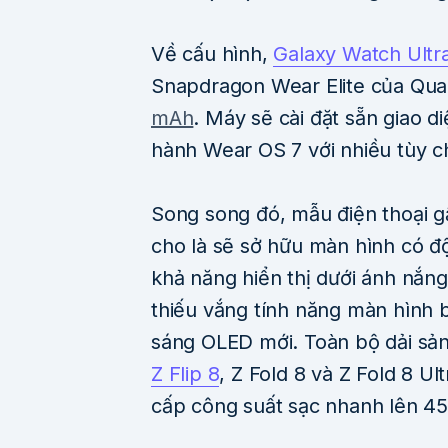
Về cấu hình,
Galaxy Watch Ultr
Snapdragon Wear Elite của Qua
mAh
. Máy sẽ cài đặt sẵn giao d
hành Wear OS 7 với nhiều tùy c
Song song đó, mẫu điện thoại 
cho là sẽ sở hữu màn hình có độ
khả năng hiển thị dưới ánh nắng 
thiếu vắng tính năng màn hình b
sáng OLED mới. Toàn bộ dải s
Z Flip 8
, Z Fold 8 và Z Fold 8 U
cấp công suất sạc nhanh lên 45