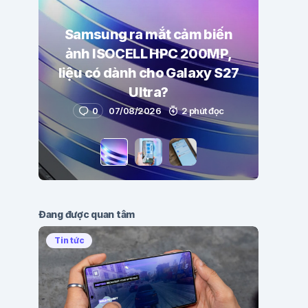
Samsung ra mắt cảm biến
ảnh ISOCELL HPC 200MP,
liệu có dành cho Galaxy S27
Ultra?
0
07/08/2026
2 phút đọc
Đang được quan tâm
Tin tức