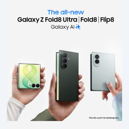
Email của bạn sẽ không được hiển thị công
khai.
Các trường bắt buộc được đánh dấu
*
Nội dung
*
Tên của bạn
*
Email
*