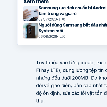
Xem thêm
Samsung rục rịch chuẩn bị Andro
tầm trung và giá rẻ
02/07/2026
0
Người dùng Samsung bắt đầu nhận
System mới
06/08/2026
0
Tùy thuộc vào từng model, kích
Fi hay LTE), dung lượng tệp tin 
nhưng đều dưới 200MB. Do khôn
đổi về giao diện, bản cập nhật t
độ ổn định, sửa các lỗi vặt tồn 
thụ.