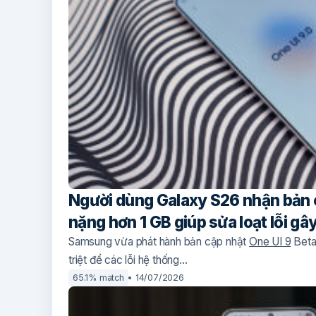
Người dùng Galaxy S26 nhận bản c
nặng hơn 1 GB giúp sửa loạt lỗi gâ
Samsung vừa phát hành bản cập nhật
One UI 9
Beta
triệt để các lỗi hệ thống…
65.1% match
14/07/2026