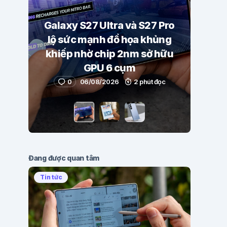
Galaxy S27 Ultra và S27 Pro
lộ sức mạnh đồ họa khủng
khiếp nhờ chip 2nm sở hữu
GPU 6 cụm
0
06/08/2026
2 phút đọc
Đang được quan tâm
Tin tức