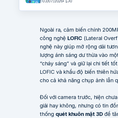
03/07/2026
0
Ngoài ra, cảm biến chính 200M
công nghệ
LOFIC
(Lateral Overf
nghệ này giúp mở rộng dải tươ
lượng ánh sáng dư thừa vào một 
“cháy sáng” và giữ lại chi tiết t
LOFIC và khẩu độ biến thiên hứa
cho cả khả năng chụp ảnh lẫn q
Đối với camera trước, hiện ch
giải hay không, nhưng có tin đồ
thống
quét khuôn mặt 3D
để tă