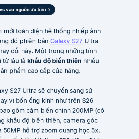
 vào nguồn ưu tiên
 mới toàn diện hệ thống nhiếp ảnh
trong đó phiên bản
Galaxy S27
Ultra
hay đổi này. Một trong những tính
từ lâu là
khẩu độ biến thiên
nhiều
 sản phẩm cao cấp của hãng.
axy S27 Ultra sẽ chuyển sang sử
ay vì bốn ống kính như trên S26
 bao gồm cảm biến chính 200MP (có
ng khẩu độ biến thiên, camera góc
le 50MP hỗ trợ zoom quang học 5x.