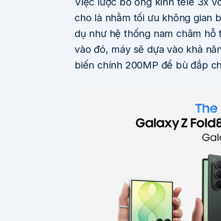
Việc lược bỏ ống kính tele 3x v
cho là nhằm tối ưu không gian b
dụ như hệ thống nam châm hỗ t
vào đó, máy sẽ dựa vào khả năn
biến chính 200MP để bù đắp c