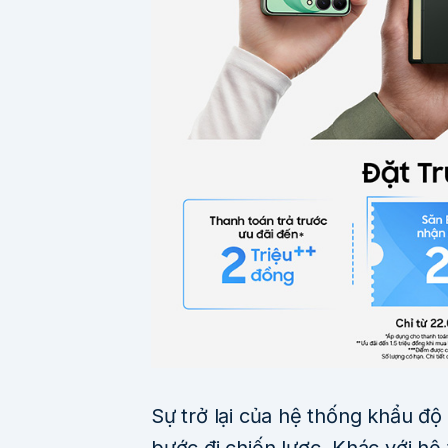
Sự trở lại của hệ thống khẩu độ
bước đi chiến lược. Khác với hệ