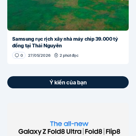
Samsung rục rịch xây nhà máy chip 39.000 tỷ
đồng tại Thái Nguyên
0
27/05/2026
2 phút đọc
Ý kiến của bạn
Email của bạn sẽ không được hiển thị công
khai.
Các trường bắt buộc được đánh dấu
*
Nội dung
*