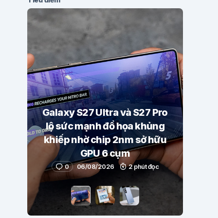
Galaxy S27 Ultra và S27 Pro
lộ sức mạnh đồ họa khủng
khiếp nhờ chip 2nm sở hữu
GPU 6 cụm
0
06/08/2026
2 phút đọc