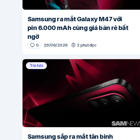
Samsung ra mắt Galaxy M47 với
pin 6.000 mAh cùng giá bán rẻ bất
ngờ
0
29/06/2026
2 phút đọc
Tin tức
Samsung sắp ra mắt tân binh